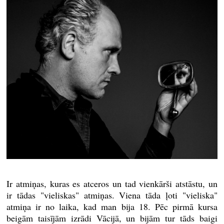
Ir atmiņas, kuras es atceros un tad vienkārši atstāstu, un
ir tādas "vieliskas" atmiņas. Viena tāda ļoti "vieliska"
atmiņa ir no laika, kad man bija 18. Pēc pirmā kursa
beigām taisījām izrādi Vācijā, un bijām tur tāds baigi