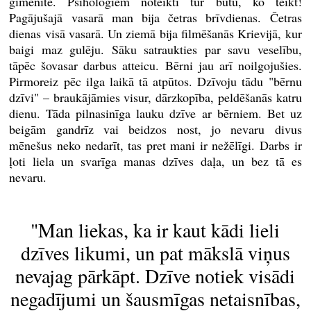
ģimenīte. Psihologiem noteikti tur būtu, ko teikt!
Pagājušajā vasarā man bija četras brīvdienas. Četras
dienas visā vasarā. Un ziemā bija filmēšanās Krievijā, kur
baigi maz gulēju. Sāku satraukties par savu veselību,
tāpēc šovasar darbus atteicu. Bērni jau arī noilgojušies.
Pirmoreiz pēc ilga laikā tā atpūtos. Dzīvoju tādu "bērnu
dzīvi" – braukājāmies visur, dārzkopība, peldēšanās katru
dienu. Tāda pilnasinīga lauku dzīve ar bērniem. Bet uz
beigām gandrīz vai beidzos nost, jo nevaru divus
mēnešus neko nedarīt, tas pret mani ir nežēlīgi. Darbs ir
ļoti liela un svarīga manas dzīves daļa, un bez tā es
nevaru.
"Man liekas, ka ir kaut kādi lieli
dzīves likumi, un pat mākslā viņus
nevajag pārkāpt. Dzīve notiek visādi
negadījumi un šausmīgas netaisnības,