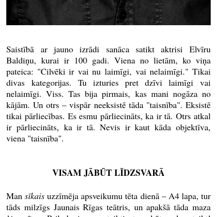
Saistībā ar jauno izrādi sanāca satikt aktrisi Elvīru
Baldiņu, kurai ir 100 gadi. Viena no lietām, ko viņa
pateica: "Cilvēki ir vai nu laimīgi, vai nelaimīgi." Tikai
divas kategorijas. Tu izturies pret dzīvi laimīgi vai
nelaimīgi. Viss. Tas bija pirmais, kas mani nogāza no
kājām. Un otrs – vispār neeksistē tāda "taisnība". Eksistē
tikai pārliecības. Es esmu pārliecināts, ka ir tā. Otrs atkal
ir pārliecināts, ka ir tā. Nevis ir kaut kāda objektīva,
viena "taisnība".
VISAM JĀBŪT LĪDZSVARĀ
Man
sīkais
uzzīmēja apsveikumu tēta dienā – A4 lapa, tur
tāds milzīgs Jaunais Rīgas teātris, un apakšā tāda maza