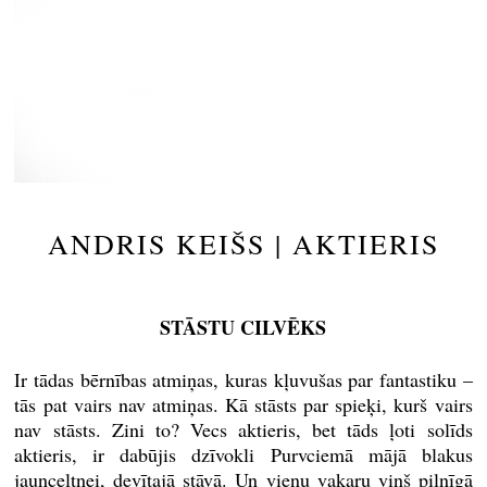
ANDRIS KEIŠS | AKTIERIS
STĀSTU CILVĒKS
r tādas bērnības atmiņas, kuras kļuvušas par fantastiku –
I
tās pat vairs nav atmiņas. Kā stāsts par spieķi, kurš vairs
nav stāsts. Zini to? Vecs aktieris, bet tāds ļoti solīds
aktieris, ir dabūjis dzīvokli Purvciemā mājā blakus
jaunceltnei, devītajā stāvā. Un vienu vakaru viņš pilnīgā