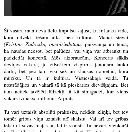
Šī vasara man deva lielu impulsu sajust, ka ir lauku vide,
kurā cilvēki tiešām alkst pēc kultūras. Manai sievai
(Kristīne Zadovska, operdziedātāja)
piezvanīja un teica,
ka naudas neesot, bet palūdza, vai viņa var atbraukt un
padziedāt koncertā. Mēs aizbraucām. Koncerts sākās
deviņos vakarā, jo cilvēkiem vispirms jānodara lauku
darbi, bet pēc tam visi sēž un klausās nopietnu, kora
mūziku. Un tā ir kultūra. Vistiešākajā veidā. Tu
nostrādājies un vakarā tā kā pieskaries dievišķajam. Bet
tam netiek atvēlēti līdzekļi tā kā simtgadei, kur viens
vakars izmaksā miljonu. Ārprāts.
Tu vari uztaisīt absolūti praktisku, nekādu kliņķi, bet tev
tomēr gribas viņu uztaisīt arī skaistu. Vai arī tev gribas
iekārtot savas mājas tā, lai ir skaisti. Tu nevari vienkārši
tā
"lai tikai ir, kur gulēt un sēdēt"
. Kaut kas cilvēkam