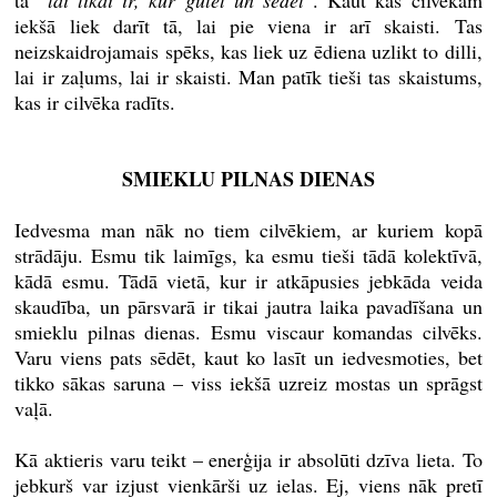
iekšā liek darīt tā, lai pie viena ir arī skaisti. Tas
neizskaidrojamais spēks, kas liek uz ēdiena uzlikt to dilli,
lai ir zaļums, lai ir skaisti. Man patīk tieši tas skaistums,
kas ir cilvēka radīts.
SMIEKLU PILNAS DIENAS
Iedvesma man nāk no tiem cilvēkiem, ar kuriem kopā
strādāju. Esmu tik laimīgs, ka esmu tieši tādā kolektīvā,
kādā esmu. Tādā vietā, kur ir atkāpusies jebkāda veida
skaudība, un pārsvarā ir tikai jautra laika pavadīšana un
smieklu pilnas dienas. Esmu viscaur komandas cilvēks.
Varu viens pats sēdēt, kaut ko lasīt un iedvesmoties, bet
tikko sākas saruna – viss iekšā uzreiz mostas un sprāgst
vaļā.
Kā aktieris varu teikt – enerģija ir absolūti dzīva lieta. To
jebkurš var izjust vienkārši uz ielas. Ej, viens nāk pretī