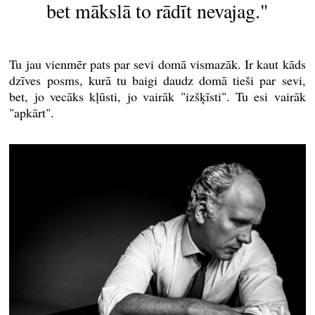
bet mākslā to rādīt nevajag."
Tu jau vienmēr pats par sevi domā vismazāk. Ir kaut kāds
dzīves posms, kurā tu baigi daudz domā tieši par sevi,
bet, jo vecāks kļūsti, jo vairāk "izšķīsti". Tu esi vairāk
"apkārt".