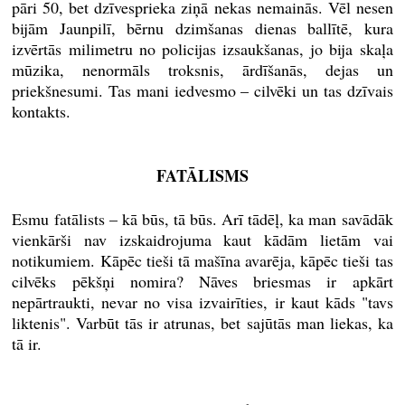
pāri 50, bet dzīvesprieka ziņā nekas nemainās. Vēl nesen
bijām Jaunpilī, bērnu dzimšanas dienas ballītē, kura
izvērtās milimetru no policijas izsaukšanas, jo bija skaļa
mūzika, nenormāls troksnis, ārdīšanās, dejas un
priekšnesumi. Tas mani iedvesmo – cilvēki un tas dzīvais
kontakts.
FATĀLISMS
Esmu fatālists – kā būs, tā būs. Arī tādēļ, ka man savādāk
vienkārši nav izskaidrojuma kaut kādām lietām vai
notikumiem. Kāpēc tieši tā mašīna avarēja, kāpēc tieši tas
cilvēks pēkšņi nomira? Nāves briesmas ir apkārt
nepārtraukti, nevar no visa izvairīties, ir kaut kāds "tavs
liktenis". Varbūt tās ir atrunas, bet sajūtās man liekas, ka
tā ir.