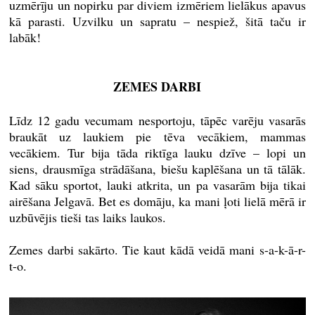
uzmērīju un nopirku par diviem izmēriem lielākus apavus
kā parasti. Uzvilku un sapratu – nespiež, šitā taču ir
labāk!
ZEMES DARBI​
Līdz 12 gadu vecumam nesportoju, tāpēc varēju vasarās
braukāt uz laukiem pie tēva vecākiem, mammas
vecākiem. Tur bija tāda riktīga lauku dzīve – lopi un
siens, drausmīga strādāšana, biešu kaplēšana un tā tālāk.
Kad sāku sportot, lauki atkrita, un pa vasarām bija tikai
airēšana Jelgavā. Bet es domāju, ka mani ļoti lielā mērā ir
uzbūvējis tieši tas laiks laukos.
Zemes darbi sakārto. Tie kaut kādā veidā mani s-a-k-ā-r-
t-o.