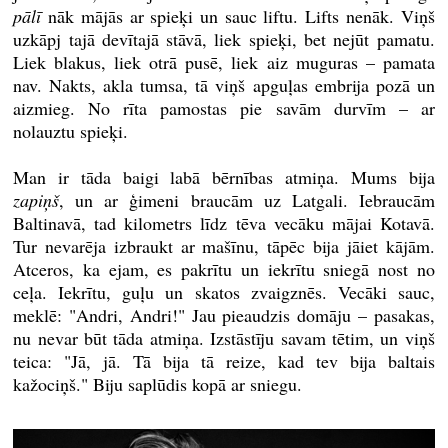
pālī
nāk mājās ar spieķi un sauc liftu. Lifts nenāk. Viņš
uzkāpj tajā devītajā stāvā, liek spieķi, bet nejūt pamatu.
Liek blakus, liek otrā pusē, liek aiz muguras – pamata
nav. Nakts, akla tumsa, tā viņš apguļas embrija pozā un
aizmieg. No rīta pamostas pie savām durvīm – ar
nolauztu spieķi.
Man ir tāda baigi labā bērnības atmiņa. Mums bija
zapiņš
, un ar ģimeni braucām uz Latgali. Iebraucām
Baltinavā, tad kilometrs līdz tēva vecāku mājai Kotavā.
Tur nevarēja izbraukt ar mašīnu, tāpēc bija jāiet kājām.
Atceros, ka ejam, es pakrītu un iekrītu sniegā nost no
ceļa. Iekrītu, guļu un skatos zvaigznēs. Vecāki sauc,
meklē: "Andri, Andri!" Jau pieaudzis domāju – pasakas,
nu nevar būt tāda atmiņa. Izstāstīju savam tētim, un viņš
teica: "Jā, jā. Tā bija tā reize, kad tev bija baltais
kažociņš." Biju saplūdis kopā ar sniegu.