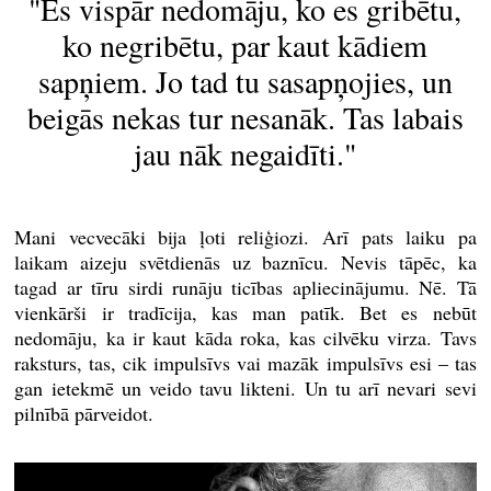
"Es vispār nedomāju, ko es gribētu,
ko negribētu, par kaut kādiem
sapņiem. Jo tad tu sasapņojies, un
beigās nekas tur nesanāk. Tas labais
jau nāk negaidīti."
Mani vecvecāki bija ļoti reliģiozi. Arī pats laiku pa
laikam aizeju svētdienās uz baznīcu. Nevis tāpēc, ka
tagad ar tīru sirdi runāju ticības apliecinājumu. Nē. Tā
vienkārši ir tradīcija, kas man patīk. Bet es nebūt
nedomāju, ka ir kaut kāda roka, kas cilvēku virza. Tavs
raksturs, tas, cik impulsīvs vai mazāk impulsīvs esi – tas
gan ietekmē un veido tavu likteni. Un tu arī nevari sevi
pilnībā pārveidot.