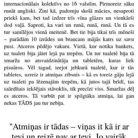
internacionālais kolektīvs no 16 valstīm. Pirmoreiz sāku
runāt angliski. Zini kā, padomju skolā mācies, nesaproti
priekš kam, bet tad izdzer trīs vīna glāzes un vienkārši
dod vaļā. Saproti, ka vari un runā, runā, runā. Un tā es
tur samīlējos vienā meitenē. Bet tie bija tikai trīs mēneši
– parādām 10 izrādes un braucam mājās katrs uz savu
pusi. Atceros pēdējo vakaru. Vietā, kur notika bankets,
uz tualeti bija jāiet lejā pa trepēm. Un tur tualetē bija tā
smarža no atsvaidzinātāja un tabletēm, kuras liek
pisuāros. Vēl tagad, ieejot jebkurā tualetē, kur ir tās
tabletes, uzreiz ir atmiņas zibsnis – kā es toreiz gāju lejā
uz tualeti pa lēzenajām trepēm, kā jutos tajā brīdī, tas
saārdītais iekšējais stāvoklis, tik precīzi viss. Smaržas dēļ
es atceros. Tā varbūt pat ir spilgtāka atmiņa, lai gan
nekas TĀDS jau tur nebija.
"Atmiņas ir tādas – viņas it kā ir ar
tevi un reizē nav ar tevi. Jo vairāk