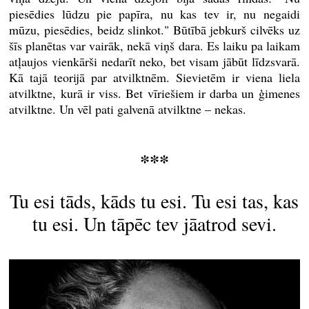
piesēdies lūdzu pie papīra, nu kas tev ir, nu negaidi
mūzu, piesēdies, beidz slinkot." Būtībā jebkurš cilvēks uz
šīs planētas var vairāk, nekā viņš dara. Es laiku pa laikam
atļaujos vienkārši nedarīt neko, bet visam jābūt līdzsvarā.
Kā tajā teorijā par atvilktnēm. Sievietēm ir viena liela
atvilktne, kurā ir viss. Bet vīriešiem ir darba un ģimenes
atvilktne. Un vēl pati galvenā atvilktne – nekas.
***
Tu esi tāds, kāds tu esi. Tu esi tas, kas
tu esi. Un tāpēc tev jāatrod sevi.