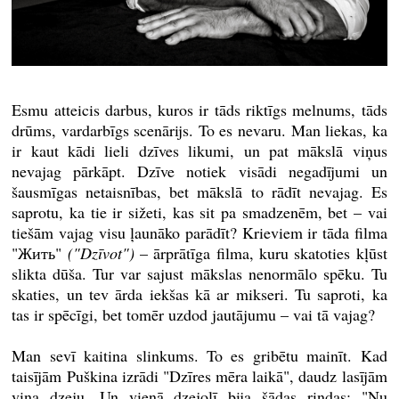
Esmu atteicis darbus, kuros ir tāds riktīgs melnums, tāds
drūms, vardarbīgs scenārijs. To es nevaru. Man liekas, ka
ir kaut kādi lieli dzīves likumi, un pat mākslā viņus
nevajag pārkāpt. Dzīve notiek visādi negadījumi un
šausmīgas netaisnības, bet mākslā to rādīt nevajag. Es
saprotu, ka tie ir sižeti, kas sit pa smadzenēm, bet – vai
tiešām vajag visu ļaunāko parādīt? Krieviem ir tāda filma
"Жить"
("Dzīvot")
– ārprātīga filma, kuru skatoties kļūst
slikta dūša. Tur var sajust mākslas nenormālo spēku. Tu
skaties, un tev ārda iekšas kā ar mikseri. Tu saproti, ka
tas ir spēcīgi, bet tomēr uzdod jautājumu – vai tā vajag?
Man sevī kaitina slinkums. To es gribētu mainīt. Kad
taisījām Puškina izrādi "Dzīres mēra laikā", daudz lasījām
viņa dzeju. Un vienā dzejolī bija šādas rindas: "Nu