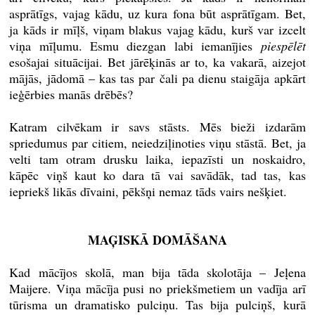
asprātīgs, vajag kādu, uz kura fona būt asprātīgam. Bet,
ja kāds ir mīļš, viņam blakus vajag kādu, kurš var izcelt
viņa mīļumu. Esmu diezgan labi iemanījies
piespēlēt
esošajai situācijai. Bet jārēķinās ar to, ka vakarā, aizejot
mājās, jādomā – kas tas par čali pa dienu staigāja apkārt
ieģērbies manās drēbēs?
Katram cilvēkam ir savs stāsts. Mēs bieži izdarām
spriedumus par citiem, neiedziļinoties viņu stāstā. Bet, ja
velti tam otram drusku laika, iepazīsti un noskaidro,
kāpēc viņš kaut ko dara tā vai savādāk, tad tas, kas
iepriekš likās dīvaini, pēkšņi nemaz tāds vairs nešķiet.
MAĢISKĀ DOMĀŠANA
Kad mācījos skolā, man bija tāda skolotāja – Jeļena
Maijere. Viņa mācīja pusi no priekšmetiem un vadīja arī
tūrisma un dramatisko pulciņu. Tas bija pulciņš, kurā