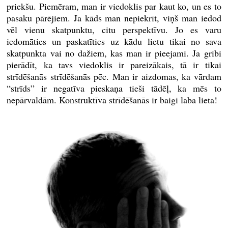
priekšu. Piemēram, man ir viedoklis par kaut ko, un es to
pasaku pārējiem. Ja kāds man nepiekrīt, viņš man iedod
vēl vienu skatpunktu, citu perspektīvu. Jo es varu
iedomāties un paskatīties uz kādu lietu tikai no sava
skatpunkta vai no dažiem, kas man ir pieejami. Ja gribi
pierādīt, ka tavs viedoklis ir pareizākais, tā ir tikai
strīdēšanās strīdēšanās pēc. Man ir aizdomas, ka vārdam
“strīds” ir negatīva pieskaņa tieši tādēļ, ka mēs to
nepārvaldām. Konstruktīva strīdēšanās ir baigi laba lieta!