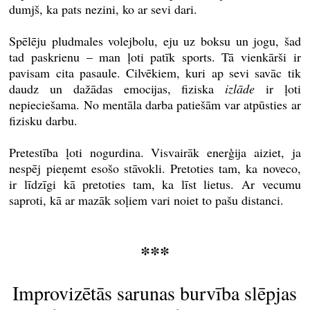
dumjš, ka pats nezini, ko ar sevi dari.
Spēlēju pludmales volejbolu, eju uz boksu un jogu, šad
tad paskrienu – man ļoti patīk sports. Tā vienkārši ir
pavisam cita pasaule. Cilvēkiem, kuri ap sevi savāc tik
daudz un dažādas emocijas, fiziska
izlāde
ir ļoti
nepieciešama. No mentāla darba patiešām var atpūsties ar
fizisku darbu.
Pretestība ļoti nogurdina. Visvairāk enerģija aiziet, ja
nespēj pieņemt esošo stāvokli. Pretoties tam, ka noveco,
ir līdzīgi kā pretoties tam, ka līst lietus. Ar vecumu
saproti, kā ar mazāk soļiem vari noiet to pašu distanci.
***
Improvizētās sarunas burvība slēpjas