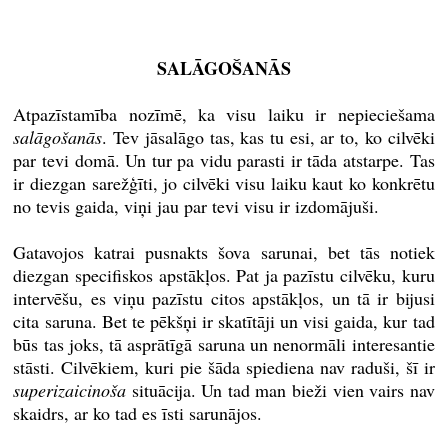
SALĀGOŠANĀS
Atpazīstamība nozīmē, ka visu laiku ir nepieciešama
salāgošanās
. Tev jāsalāgo tas, kas tu esi, ar to, ko cilvēki
par tevi domā. Un tur pa vidu parasti ir tāda atstarpe. Tas
ir diezgan sarežģīti, jo cilvēki visu laiku kaut ko konkrētu
no tevis gaida, viņi jau par tevi visu ir izdomājuši.
Gatavojos katrai pusnakts šova sarunai, bet tās notiek
diezgan specifiskos apstākļos. Pat ja pazīstu cilvēku, kuru
intervēšu, es viņu pazīstu citos apstākļos, un tā ir bijusi
cita saruna. Bet te pēkšņi ir skatītāji un visi gaida, kur tad
būs tas joks, tā asprātīgā saruna un nenormāli interesantie
stāsti. Cilvēkiem, kuri pie šāda spiediena nav raduši, šī ir
superizaicinoša
situācija. Un tad man bieži vien vairs nav
skaidrs, ar ko tad es īsti sarunājos.