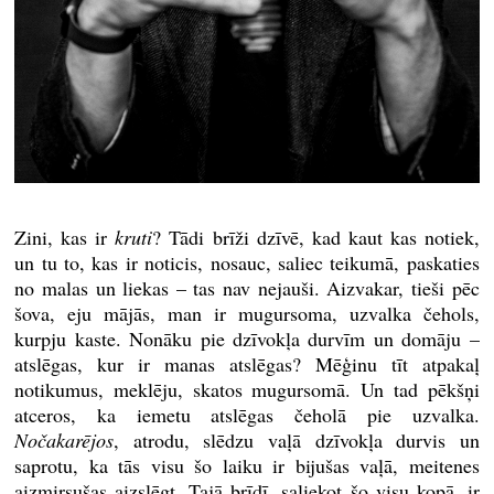
Zini, kas ir
kruti
? Tādi brīži dzīvē, kad kaut kas notiek,
un tu to, kas ir noticis, nosauc, saliec teikumā, paskaties
no malas un liekas – tas nav nejauši. Aizvakar, tieši pēc
šova, eju mājās, man ir mugursoma, uzvalka čehols,
kurpju kaste. Nonāku pie dzīvokļa durvīm un domāju –
atslēgas, kur ir manas atslēgas? Mēģinu tīt atpakaļ
notikumus, meklēju, skatos mugursomā. Un tad pēkšņi
atceros, ka iemetu atslēgas čeholā pie uzvalka.
Nočakarējos
, atrodu, slēdzu vaļā dzīvokļa durvis un
saprotu, ka tās visu šo laiku ir bijušas vaļā, meitenes
aizmirsušas aizslēgt. Tajā brīdī, saliekot šo visu kopā, ir