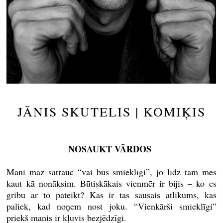
JĀNIS SKUTELIS | KOMIĶIS
NOSAUKT VĀRDOS
Mani maz satrauc “vai būs smieklīgi”, jo līdz tam mēs
kaut kā nonāksim. Būtiskākais vienmēr ir bijis – ko es
gribu ar to pateikt? Kas ir tas sausais atlikums, kas
paliek, kad noņem nost joku. “Vienkārši smieklīgi”
priekš manis ir kļuvis bezjēdzīgi.