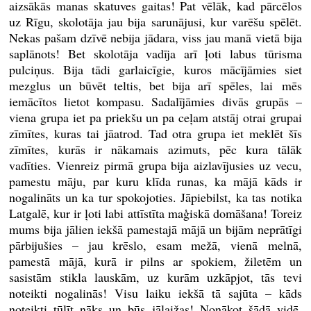
aizsākās manas skatuves gaitas! Pat vēlāk, kad pārcēlos
uz Rīgu, skolotāja jau bija sarunājusi, kur varēšu spēlēt.
Nekas pašam dzīvē nebija jādara, viss jau manā vietā bija
saplānots! Bet skolotāja vadīja arī ļoti labus tūrisma
pulciņus. Bija tādi garlaicīgie, kuros mācījāmies siet
mezglus un būvēt teltis, bet bija arī spēles, lai mēs
iemācītos lietot kompasu. Sadalījāmies divās grupās –
viena grupa iet pa priekšu un pa ceļam atstāj otrai grupai
zīmītes, kuras tai jāatrod. Tad otra grupa iet meklēt šīs
zīmītes, kurās ir nākamais azimuts, pēc kura tālāk
vadīties. Vienreiz pirmā grupa bija aizlavījusies uz vecu,
pamestu māju, par kuru klīda runas, ka mājā kāds ir
nogalināts un ka tur spokojoties. Jāpiebilst, ka tas notika
Latgalē, kur ir ļoti labi attīstīta maģiskā domāšana! Toreiz
mums bija jālien iekšā pamestajā mājā un bijām neprātīgi
pārbijušies – jau krēslo, esam mežā, vienā melnā,
pamestā mājā, kurā ir pilns ar spokiem, žiletēm un
sasistām stikla lauskām, uz kurām uzkāpjot, tās tevi
noteikti nogalinās! Visu laiku iekšā tā sajūta – kāds
noteikti tūlīt nāks un būs jālaižas! Nonākot šādā vidē,