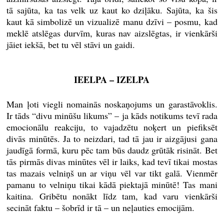
tā sajūta, ka tas velk uz kaut ko dziļāku. Sajūta, ka šis
kaut kā simbolizē un vizualizē manu dzīvi – posmu, kad
meklē atslēgas durvīm, kuras nav aizslēgtas, ir vienkārši
jāiet iekšā, bet tu vēl stāvi un gaidi.
IEELPA – IZELPA
Man ļoti viegli nomainās noskaņojums un garastāvoklis.
Ir tāds “divu minūšu likums” – ja kāds notikums tevī rada
emocionālu reakciju, to vajadzētu noķert un piefiksēt
divās minūtēs. Ja to neizdari, tad tā jau ir aizgājusi gana
jaudīgā formā, kuru pēc tam būs daudz grūtāk risināt. Bet
tās pirmās divas minūtes vēl ir laiks, kad tevī tikai mostas
tas mazais velniņš un ar viņu vēl var tikt galā. Vienmēr
pamanu to velniņu tikai kādā piektajā minūtē! Tas mani
kaitina. Gribētu nonākt līdz tam, kad varu vienkārši
secināt faktu – šobrīd ir tā – un neļauties emocijām.