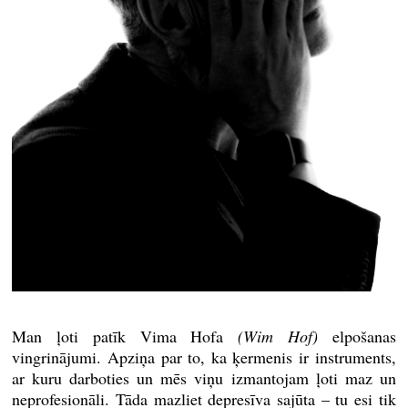
Man ļoti patīk Vima Hofa
(Wim Hof)
elpošanas
vingrinājumi. Apziņa par to, ka ķermenis ir instruments,
ar kuru darboties un mēs viņu izmantojam ļoti maz un
neprofesionāli. Tāda mazliet depresīva sajūta – tu esi tik