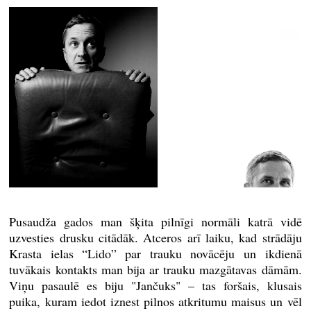
Pusaudža gados man šķita pilnīgi normāli katrā vidē
uzvesties drusku citādāk. Atceros arī laiku, kad strādāju
Krasta ielas “Lido” par trauku novācēju un ikdienā
tuvākais kontakts man bija ar trauku mazgātavas dāmām.
Viņu pasaulē es biju "Jančuks" – tas foršais, klusais
puika, kuram iedot iznest pilnos atkritumu maisus un vēl