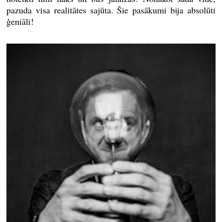
pazuda visa realitātes sajūta. Šie pasākumi bija absolūti
ģeniāli!