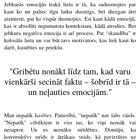
Jebkurās emocijās trakā lieta ir tā, ka sadusmojies par
kaut ko un paliec ilgu laiku dusmīgs, bet diezgan ātri
aizmirsti, par ko vispār dusmojies. Esi kaut kādā emocijā,
kas ir absolūti nepamatota kontekstam, kādā atrodies. Bet
jebkura negatīva emocija ir arī process. Pat “skaudība” ir
kolosāla lieta un var būt tavs motivators, kas liek kaut ko
darīt, kustēties uz priekšu.
"Gribētu nonākt līdz tam, kad varu
vienkārši secināt faktu – šobrīd ir tā –
un neļauties emocijām."
Man nepatīk
kasīties
. Patiesībā, “nepatīk” nav labs vārds.
"Nepatīk" cilvēkiem ir viss tas, ko viņi nemāk vai
nesaprot. Un es nemāku strīdēties. Domāju, ka
konstruktīvs strīds ir ātrākais veids, kā pavirzīties uz