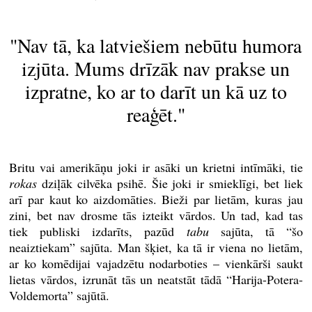
"Nav tā, ka latviešiem nebūtu humora
izjūta. Mums drīzāk nav prakse un
izpratne, ko ar to darīt un kā uz to
reaģēt."
Britu vai amerikāņu joki ir asāki un krietni intīmāki, tie
rokas
dziļāk cilvēka psihē. Šie joki ir smieklīgi, bet liek
arī par kaut ko aizdomāties. Bieži par lietām, kuras jau
zini, bet nav drosme tās izteikt vārdos. Un tad, kad tas
tiek publiski izdarīts, pazūd
tabu
sajūta, tā “šo
neaiztiekam” sajūta. Man šķiet, ka tā ir viena no lietām,
ar ko komēdijai vajadzētu nodarboties – vienkārši saukt
lietas vārdos, izrunāt tās un neatstāt tādā “Harija-Potera-
Voldemorta” sajūtā.