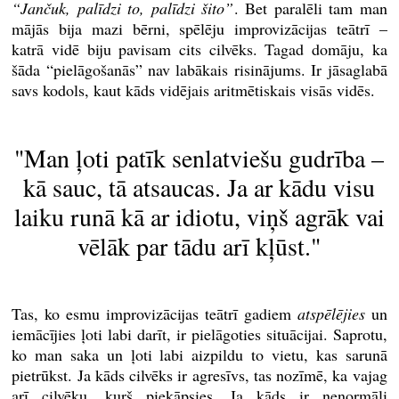
“Jančuk, palīdzi to, palīdzi šito”
. Bet paralēli tam man
mājās bija mazi bērni, spēlēju improvizācijas teātrī –
katrā vidē biju pavisam cits cilvēks. Tagad domāju, ka
šāda “pielāgošanās” nav labākais risinājums. Ir jāsaglabā
savs kodols, kaut kāds vidējais aritmētiskais visās vidēs.
"Man ļoti patīk senlatviešu gudrība –
kā sauc, tā atsaucas. Ja ar kādu visu
laiku runā kā ar idiotu, viņš agrāk vai
vēlāk par tādu arī kļūst."
Tas, ko esmu improvizācijas teātrī gadiem
atspēlējies
un
iemācījies ļoti labi darīt, ir pielāgoties situācijai. Saprotu,
ko man saka un ļoti labi aizpildu to vietu, kas sarunā
pietrūkst. Ja kāds cilvēks ir agresīvs, tas nozīmē, ka vajag
arī cilvēku, kurš piekāpsies. Ja kāds ir nenormāli