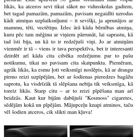
likās, ka atceros sevi tikai sākot no vidusskolas gadiem,
bet tagad pamazām, pamazām, pavisam negaidīti uzrodas
kādi atmiņas uzplaiksnījumi – it sevišķi, ja aprunājos ar
mammu, tēti, vectētiņu. Izlec ārā kāda bērnības atmiņa,
kuru pēc tam mēģinu ar viņiem pārrunāt, lai saprastu, kā
tad īsti bija, un kā to ir redzējuši viņi. Jo ar atmiņām
vienmēr ir tā – viens ir tava perspektīva, bet ir interesanti
dzirdēt arī kāda cita cilvēka redzējumu par to pašu
notikumu, tikai no pavisam cita skatpunkta. Piemēram,
agrāk likās, ka esmu ļoti veiksmīgi noslēpis, kā ar draugu
pirmo reizi uzpīpējām, bet ar šodienas pieredzes bagāžu
saprotu, ka visdrīzāk tā slēpšana nebija tik veiksmīga, kā
toreiz likās. Starp citu – ar to reizi pīpēšana man arī
beidzās. Kaut kur bijām dabūjuši "Kosmoss" cigaretes,
sēdējām kokā un pīpējām. Mājupceļu knapi atminos, taču
vēl šodien atceros, cik slikti man kļuva!