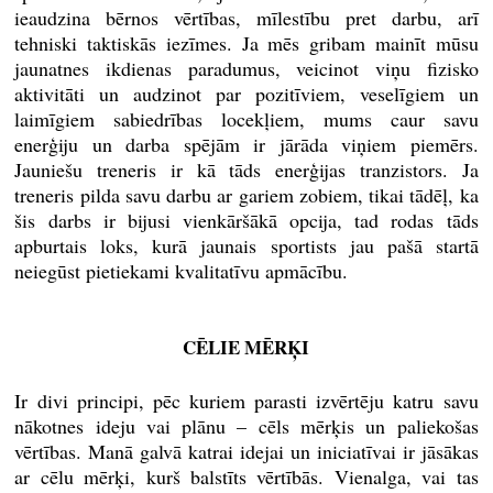
ieaudzina bērnos vērtības, mīlestību pret darbu, arī
tehniski taktiskās iezīmes. Ja mēs gribam mainīt mūsu
jaunatnes ikdienas paradumus, veicinot viņu fizisko
aktivitāti un audzinot par pozitīviem, veselīgiem un
laimīgiem sabiedrības locekļiem, mums caur savu
enerģiju un darba spējām ir jārāda viņiem piemērs.
Jauniešu treneris ir kā tāds enerģijas tranzistors. Ja
treneris pilda savu darbu ar gariem zobiem, tikai tādēļ, ka
šis darbs ir bijusi vienkāršākā opcija, tad rodas tāds
apburtais loks, kurā jaunais sportists jau pašā startā
neiegūst pietiekami kvalitatīvu apmācību.
CĒLIE MĒRĶI
Ir divi principi, pēc kuriem parasti izvērtēju katru savu
nākotnes ideju vai plānu – cēls mērķis un paliekošas
vērtības. Manā galvā katrai idejai un iniciatīvai ir jāsākas
ar cēlu mērķi, kurš balstīts vērtībās. Vienalga, vai tas