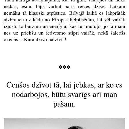
nedari, esmu bijis varbūt pāris reizes dzīvē. Laikam
nemāku tā klasiski atpūsties. Brīvajā laikā es labprātāk
aizbraucu uz kādu no Eiropas lielpilsētām, lai vēl vairāk
izjustu to burzmu un enerģiju, kas tur mutuļo, jo tā mani
nes uz priekšu un iedvesmo stipri vairāk, nekā šalcošs
okeāns... Kurā dzīvo haizivis!
***
Cenšos dzīvot tā, lai jebkas, ar ko es
nodarbojos, būtu svarīgs arī man
pašam.