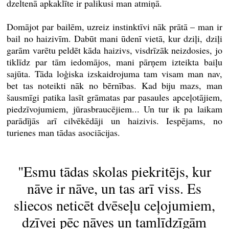
dzeltenā apkaklīte ir palikusi man atmiņā.
Domājot par bailēm, uzreiz instinktīvi nāk prātā – man ir
bail no haizivīm. Dabūt mani ūdenī vietā, kur dziļi, dziļi
garām varētu peldēt kāda haizivs, visdrīzāk neizdosies, jo
tiklīdz par tām iedomājos, mani pārņem izteikta baiļu
sajūta. Tāda loģiska izskaidrojuma tam visam man nav,
bet tas noteikti nāk no bērnības. Kad biju mazs, man
šausmīgi patika lasīt grāmatas par pasaules apceļotājiem,
piedzīvojumiem, jūrasbraucējiem... Un tur ik pa laikam
parādījās arī cilvēkēdāji un haizivis. Iespējams, no
turienes man tādas asociācijas.
"Esmu tādas skolas piekritējs, kur
nāve ir nāve, un tas arī viss. Es
sliecos neticēt dvēseļu ceļojumiem,
dzīvei pēc nāves un tamlīdzīgām