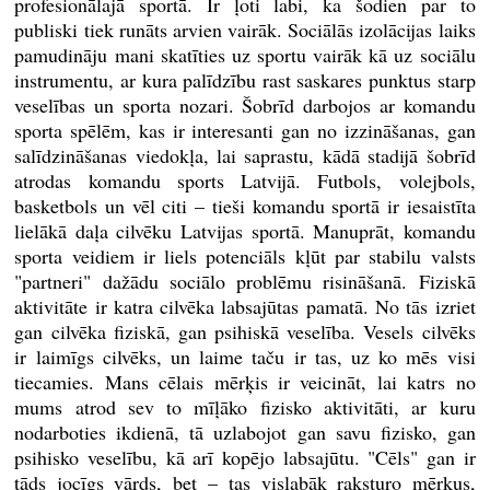
profesionālajā sportā. Ir ļoti labi, ka šodien par to
publiski tiek runāts arvien vairāk. Sociālās izolācijas laiks
pamudināju mani skatīties uz sportu vairāk kā uz sociālu
instrumentu, ar kura palīdzību rast saskares punktus starp
veselības un sporta nozari. Šobrīd darbojos ar komandu
sporta spēlēm, kas ir interesanti gan no izzināšanas, gan
salīdzināšanas viedokļa, lai saprastu, kādā stadijā šobrīd
atrodas komandu sports Latvijā. Futbols, volejbols,
basketbols un vēl citi – tieši komandu sportā ir iesaistīta
lielākā daļa cilvēku Latvijas sportā. Manuprāt, komandu
sporta veidiem ir liels potenciāls kļūt par stabilu valsts
"partneri" dažādu sociālo problēmu risināšanā. Fiziskā
aktivitāte ir katra cilvēka labsajūtas pamatā. No tās izriet
gan cilvēka fiziskā, gan psihiskā veselība. Vesels cilvēks
ir laimīgs cilvēks, un laime taču ir tas, uz ko mēs visi
tiecamies. Mans cēlais mērķis ir veicināt, lai katrs no
mums atrod sev to mīļāko fizisko aktivitāti, ar kuru
nodarboties ikdienā, tā uzlabojot gan savu fizisko, gan
psihisko veselību, kā arī kopējo labsajūtu. "Cēls" gan ir
tāds jocīgs vārds, bet – tas vislabāk raksturo mērķus,