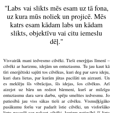
"Labs vai slikts mēs esam uz tā fona,
uz kura mūs noliek un projicē. Mēs
katrs esam kādam labs un kādam
slikts, objektīvu vai citu iemeslu
dēļ."
Visvairāk mani iedvesmo cilvēki. Tieši enerģijas līmenī –
cilvēki ar harizmu, idejām un entuziasmu. Tu jau kaut kā
tīri enerģētiski sajūti tos cilvēkus, kuri deg par savu ideju,
kuri dara lietas, par kurām jūtas pacilāti un aizrauti. Un
es meklēju šīs vibrācijas, šīs idejas, šos cilvēkus. Arī
aizejot uz bāru un redzot bārmeni, kurš ar milzīgu
entuziasmu dara savu darbu, spēju smelties iedvesmu. Jo
patiesībā jau viss sākas tieši ar cilvēku. Vismuļķīgāko
pasākumu foršu var padarīt īstie cilvēki, un visforšāko
lietu pasaulē var nokaut cilvēki, kuriem patiesībā šī lieta