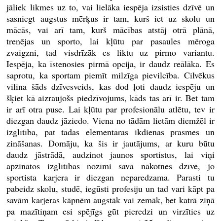
jāliek likmes uz to, vai lielāka iespēja izsisties dzīvē un
sasniegt augstus mērķus ir tam, kurš iet uz skolu un
mācās, vai arī tam, kurš mācības atstāj otrā plānā,
trenējas un sporto, lai kļūtu par pasaules mēroga
zvaigzni, tad visdrīzāk es liktu uz pirmo variantu.
Iespēja, ka īstenosies pirmā opcija, ir daudz reālāka. Es
saprotu, ka sportam piemīt milzīga pievilcība. Cilvēkus
vilina šāds dzīvesveids, kas dod ļoti daudz iespēju un
šķiet kā aizraujošs piedzīvojums, kāds tas arī ir. Bet tam
ir arī otra puse. Lai kļūtu par profesionālu atlētu, tev ir
diezgan daudz jāziedo. Viena no tādām lietām diemžēl ir
izglītība, pat tādas elementāras ikdienas prasmes un
zināšanas. Domāju, ka šis ir jautājums, ar kuru būtu
daudz jāstrādā, audzinot jaunos sportistus, lai viņi
apzinātos izglītības nozīmi savā nākotnes dzīvē, jo
sportista karjera ir diezgan neparedzama. Parasti tu
pabeidz skolu, studē, iegūsti profesiju un tad vari kāpt pa
savām karjeras kāpnēm augstāk vai zemāk, bet katrā ziņā
pa mazītiņam esi spējīgs gūt pieredzi un virzīties uz