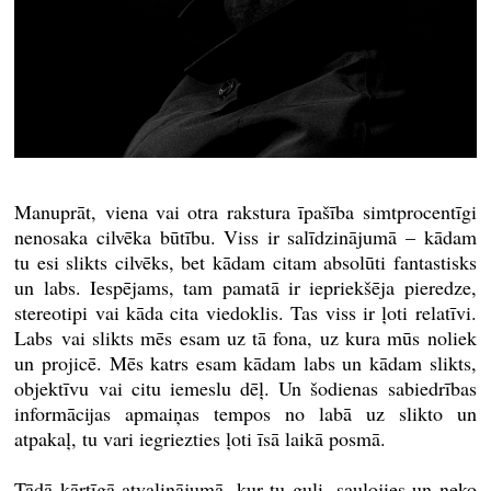
Manuprāt, viena vai otra rakstura īpašība simtprocentīgi
nenosaka cilvēka būtību. Viss ir salīdzinājumā – kādam
tu esi slikts cilvēks, bet kādam citam absolūti fantastisks
un labs. Iespējams, tam pamatā ir iepriekšēja pieredze,
stereotipi vai kāda cita viedoklis. Tas viss ir ļoti relatīvi.
Labs vai slikts mēs esam uz tā fona, uz kura mūs noliek
un projicē. Mēs katrs esam kādam labs un kādam slikts,
objektīvu vai citu iemeslu dēļ. Un šodienas sabiedrības
informācijas apmaiņas tempos no labā uz slikto un
atpakaļ, tu vari iegriezties ļoti īsā laikā posmā.
Tādā kārtīgā atvaļinājumā, kur tu guli, sauļojies un neko