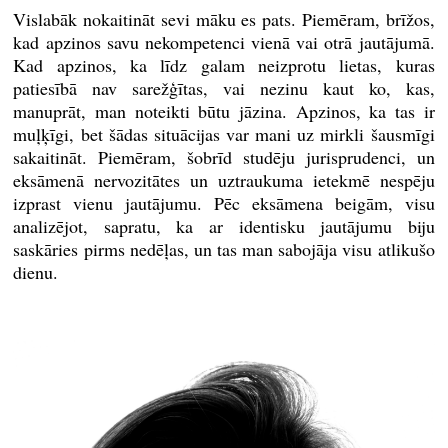
Vislabāk nokaitināt sevi māku es pats. Piemēram, brīžos,
kad apzinos savu nekompetenci vienā vai otrā jautājumā.
Kad apzinos, ka līdz galam neizprotu lietas, kuras
patiesībā nav sarežģītas, vai nezinu kaut ko, kas,
manuprāt, man noteikti būtu jāzina. Apzinos, ka tas ir
muļķīgi, bet šādas situācijas var mani uz mirkli šausmīgi
sakaitināt. Piemēram, šobrīd studēju jurisprudenci, un
eksāmenā nervozitātes un uztraukuma ietekmē nespēju
izprast vienu jautājumu. Pēc eksāmena beigām, visu
analizējot, sapratu, ka ar identisku jautājumu biju
saskāries pirms nedēļas, un tas man sabojāja visu atlikušo
dienu.