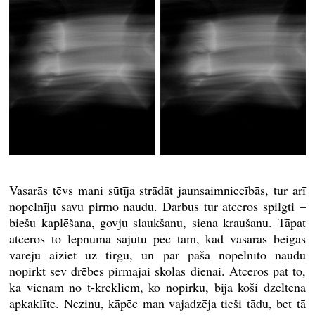
Vasarās tēvs mani sūtīja strādāt jaunsaimniecībās, tur arī
nopelnīju savu pirmo naudu. Darbus tur atceros spilgti –
biešu kaplēšana, govju slaukšanu, siena kraušanu. Tāpat
atceros to lepnuma sajūtu pēc tam, kad vasaras beigās
varēju aiziet uz tirgu, un par paša nopelnīto naudu
nopirkt sev drēbes pirmajai skolas dienai. Atceros pat to,
ka vienam no t-krekliem, ko nopirku, bija koši dzeltena
apkaklīte. Nezinu, kāpēc man vajadzēja tieši tādu, bet tā