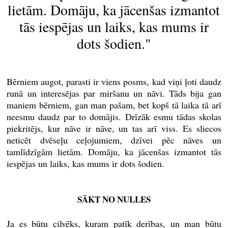
lietām. Domāju, ka jācenšas izmantot
tās iespējas un laiks, kas mums ir
dots šodien."
Bērniem augot, parasti ir viens posms, kad viņi ļoti daudz
runā un interesējas par miršanu un nāvi. Tāds bija gan
maniem bērniem, gan man pašam, bet kopš tā laika tā arī
neesmu daudz par to domājis. Drīzāk esmu tādas skolas
piekritējs, kur nāve ir nāve, un tas arī viss. Es sliecos
neticēt dvēseļu ceļojumiem, dzīvei pēc nāves un
tamlīdzīgām lietām. Domāju, ka jācenšas izmantot tās
iespējas un laiks, kas mums ir dots šodien.
SĀKT NO NULLES
Ja es būtu cilvēks, kuram patīk derības, un man būtu