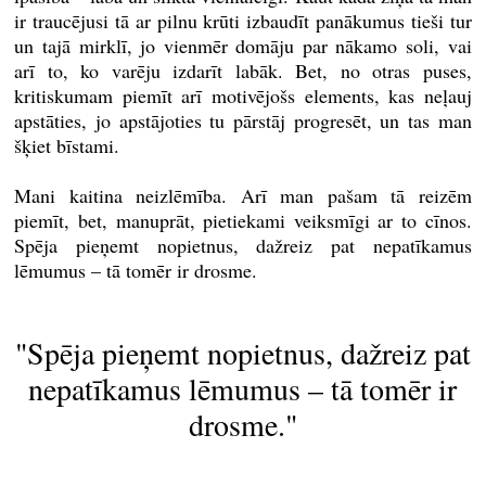
ir traucējusi tā ar pilnu krūti izbaudīt panākumus tieši tur
un tajā mirklī, jo vienmēr domāju par nākamo soli, vai
arī to, ko varēju izdarīt labāk. Bet, no otras puses,
kritiskumam piemīt arī motivējošs elements, kas neļauj
apstāties, jo apstājoties tu pārstāj progresēt, un tas man
šķiet bīstami.
Mani kaitina neizlēmība. Arī man pašam tā reizēm
piemīt, bet, manuprāt, pietiekami veiksmīgi ar to cīnos.
Spēja pieņemt nopietnus, dažreiz pat nepatīkamus
lēmumus – tā tomēr ir drosme.
"Spēja pieņemt nopietnus, dažreiz pat
nepatīkamus lēmumus – tā tomēr ir
drosme."