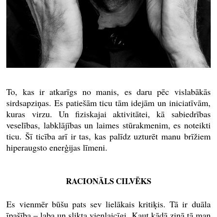
To, kas ir atkarīgs no manis, es daru pēc vislabākās
sirdsapziņas. Es patiešām ticu tām idejām un iniciatīvām,
kuras virzu. Un fiziskajai aktivitātei, kā sabiedrības
veselības, labklājības un laimes stūrakmenim, es noteikti
ticu. Šī ticība arī ir tas, kas palīdz uzturēt manu brīžiem
hiperaugsto enerģijas līmeni.
RACIONĀLS CILVĒKS
Es vienmēr būšu pats sev lielākais kritiķis. Tā ir duāla
īpašība – laba un slikta vienlaicīgi. Kaut kādā ziņā tā man