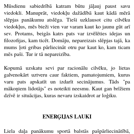
Mūsdienu sabiedrībā katram būtu jāļauj paust savu
viedokli. Manuprāt, viedokļu dažādībā kaut kādā mērā
slēpjas panākumu atslēga. Tieši uzklausot citu cilvēku
viedokļus, mēs bieži vien var varam kaut ko jaunu gūt arī
sev. Protams, beigās katrs pats var izvēlēties idejas un
filozofijas, kam ticēt. Domāju, nepareizais slēpjas tajā, ka
mums ļoti gribas pārliecināt otru par kaut ko, kam ticam
mēs paši. Tur ir tā nepareizība.
Kopumā uzskatu sevi par racionālu cilvēku, jo lietas
galvenokārt uztveru caur faktiem, pamatojumiem, kurus
varu pats apskatīt un izdarīt secinājumus. Tāds "pa
mākoņiem lidotājs" es noteikti neesmu. Kaut gan brīžiem
dzīvē ir situācijas, kuras nevaru izskaidrot ar loģiku.
ENERĢIJAS LAUKI
Liela daļa panākumu sportā balstās pašpārliecinātībā,