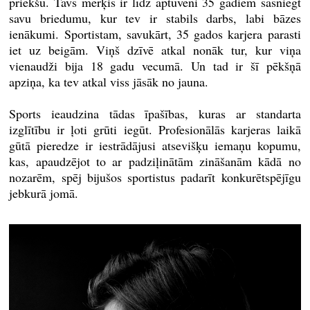
priekšu. Tavs mērķis ir līdz aptuveni 35 gadiem sasniegt
savu briedumu, kur tev ir stabils darbs, labi bāzes
ienākumi. Sportistam, savukārt, 35 gados karjera parasti
iet uz beigām. Viņš dzīvē atkal nonāk tur, kur viņa
vienaudži bija 18 gadu vecumā. Un tad ir šī pēkšņā
apziņa, ka tev atkal viss jāsāk no jauna.
Sports ieaudzina tādas īpašības, kuras ar standarta
izglītību ir ļoti grūti iegūt. Profesionālās karjeras laikā
gūtā pieredze ir iestrādājusi atsevišķu iemaņu kopumu,
kas, apaudzējot to ar padziļinātām zināšanām kādā no
nozarēm, spēj bijušos sportistus padarīt konkurētspējīgu
jebkurā jomā.