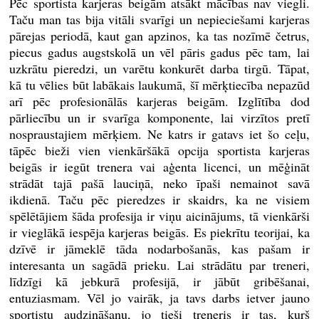
Pēc sportista karjeras beigām atsākt mācības nav viegli.
Taču man tas bija vitāli svarīgi un nepieciešami karjeras
pārejas periodā, kaut gan apzinos, ka tas nozīmē četrus,
piecus gadus augstskolā un vēl pāris gadus pēc tam, lai
uzkrātu pieredzi, un varētu konkurēt darba tirgū. Tāpat,
kā tu vēlies būt labākais laukumā, šī mērķtiecība nepazūd
arī pēc profesionālās karjeras beigām. Izglītība dod
pārliecību un ir svarīga komponente, lai virzītos pretī
nospraustajiem mērķiem. Ne katrs ir gatavs iet šo ceļu,
tāpēc bieži vien vienkāršākā opcija sportista karjeras
beigās ir iegūt trenera vai aģenta licenci, un mēģināt
strādāt tajā pašā lauciņā, neko īpaši nemainot savā
ikdienā. Taču pēc pieredzes ir skaidrs, ka ne visiem
spēlētājiem šāda profesija ir viņu aicinājums, tā vienkārši
ir vieglākā iespēja karjeras beigās. Es piekrītu teorijai, ka
dzīvē ir jāmeklē tāda nodarbošanās, kas pašam ir
interesanta un sagādā prieku. Lai strādātu par treneri,
līdzīgi kā jebkurā profesijā, ir jābūt gribēšanai,
entuziasmam. Vēl jo vairāk, ja tavs darbs ietver jauno
sportistu audzināšanu, jo tieši treneris ir tas, kurš