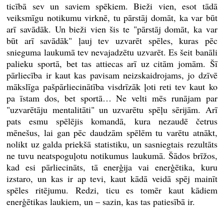
ticībā sev un saviem spēkiem. Bieži vien, esot tādā
veiksmīgu notikumu virknē, tu pārstāj domāt, ka var būt
arī savādāk. Un bieži vien šis te "pārstāj domāt, ka var
būt arī savādāk" ļauj tev uzvarēt spēles, kuras pēc
snieguma laukumā tev nevajadzētu uzvarēt. Es šeit banāli
palieku sportā, bet tas attiecas arī uz citām jomām. Šī
pārliecība ir kaut kas pavisam neizskaidrojams, jo dzīvē
mākslīga pašpārliecinātība visdrīzāk ļoti reti tev kaut ko
pa īstam dos, bet sportā… Ne velti mēs runājam par
"uzvarētāju mentalitāti" un uzvarētu spēļu sērijām. Arī
pats esmu spēlējis komandā, kura nezaudē četrus
mēnešus, lai gan pēc daudzām spēlēm tu varētu atnākt,
nolikt uz galda priekšā statistiku, un sasniegtais rezultāts
ne tuvu neatspoguļotu notikumus laukumā. Šādos brīžos,
kad esi pārliecināts, tā enerģija vai enerģētika, kuru
izstaro, un kas ir ap tevi, kaut kādā veidā spēj mainīt
spēles ritējumu. Redzi, ticu es tomēr kaut kādiem
enerģētikas laukiem, un – sazin, kas tas patiesībā ir.