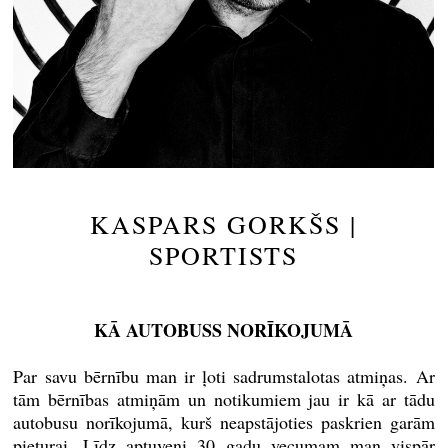
KASPARS GORKŠS |
SPORTISTS
KĀ AUTOBUSS NORĪKOJUMĀ
Par savu bērnību man ir ļoti sadrumstalotas atmiņas. Ar
tām bērnības atmiņām un notikumiem jau ir kā ar tādu
autobusu norīkojumā, kurš neapstājoties paskrien garām
pieturai. Līdz aptuveni 30 gadu vecumam man vispār