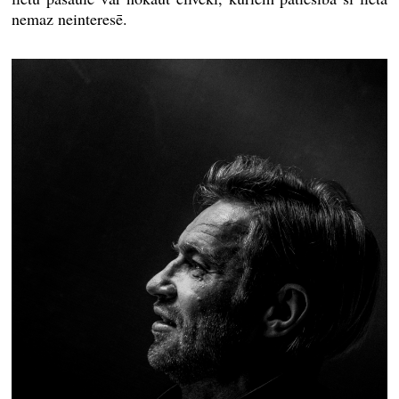
nemaz neinteresē.