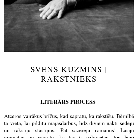
SVENS KUZMINS |
RAKSTNIEKS
LITERĀRS PROCESS
Atceros vairākus brīžus, kad sapratu, ka rakstīšu. Bērnībā
tā vietā, lai pildītu mājasdarbus, līdz diviem naktī sēdēju
un rakstīju stāstiņus. Pat sacerēju romānus! Lasīju
grāmatas un sapratu, kā tās ir uzbūvētas, tos lego