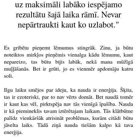
uz maksimāli labāko iespējamo
rezultātu šajā laika rāmī. Nevar
nepārtraukti kaut ko uzlabot."
Es gribētu pieņemt lēmumus stingrāk. Zinu, ja būtu
noteiktos mirkļos pieņēmis vienalga kādu lēmumu, kaut
nepareizo, tas būtu bijis labāk, nekā mana mūžīgā
muļļāšanās. Bet ir grūti, jo es vienmēr apdomāju katru
soli.
Ilgu laiku smējos par ideju, ka nauda ir enerģija. Šķita,
tas ir ezoteriski, par to nav vērts domāt. Bet naudā tomēr
ir kaut kas vēl, pirktspēja nav tās vienīgā īpašība. Nauda
ir kā piemineklis tavam iztērētajam laikam. Tās klātbūtne
palīdz vienkāršāk atrisināt problēmas, kurām citādi būtu
jāvelta laiks. Tādā ziņā nauda tiešām kalpo kā tava
enerģija.