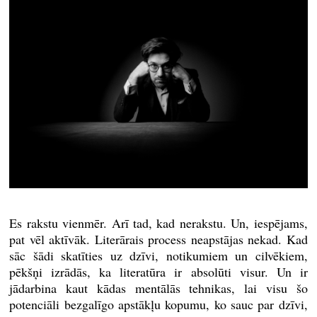
Es rakstu vienmēr. Arī tad, kad nerakstu. Un, iespējams,
pat vēl aktīvāk. Literārais process neapstājas nekad. Kad
sāc šādi skatīties uz dzīvi, notikumiem un cilvēkiem,
pēkšņi izrādās, ka literatūra ir absolūti visur. Un ir
jādarbina kaut kādas mentālās tehnikas, lai visu šo
potenciāli bezgalīgo apstākļu kopumu, ko sauc par dzīvi,