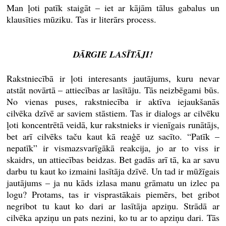
Man ļoti patīk staigāt – iet ar kājām tālus gabalus un
klausīties mūziku. Tas ir literārs process.
DĀRGIE LASĪTĀJI!
Rakstniecībā ir ļoti interesants jautājums, kuru nevar
atstāt novārtā – attiecības ar lasītāju. Tās neizbēgami būs.
No vienas puses, rakstniecība ir aktīva iejaukšanās
cilvēka dzīvē ar saviem stāstiem. Tas ir dialogs ar cilvēku
ļoti koncentrētā veidā, kur rakstnieks ir vienīgais runātājs,
bet arī cilvēks taču kaut kā reaģē uz sacīto. “Patīk –
nepatīk” ir vismazsvarīgākā reakcija, jo ar to viss ir
skaidrs, un attiecības beidzas. Bet gadās arī tā, ka ar savu
darbu tu kaut ko izmaini lasītāja dzīvē. Un tad ir mūžīgais
jautājums – ja nu kāds izlasa manu grāmatu un izlec pa
logu? Protams, tas ir visprastākais piemērs, bet gribot
negribot tu kaut ko dari ar lasītāja apziņu. Strādā ar
cilvēka apziņu un pats nezini, ko tu ar to apziņu dari. Tās