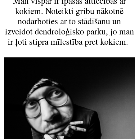
Man vispār ir īpašas attiecības ar
kokiem. Noteikti gribu nākotnē
nodarboties ar to stādīšanu un
izveidot dendroloģisko parku, jo man
ir ļoti stipra mīlestība pret kokiem.