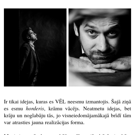
Ir tikai idejas, kuras es VĒL neesmu izmantojis. Šajā ziņā
es esmu
horderis
, krāmu vācējs. Neatmetu idejas, bet
krāju un noglabāju tās, jo visneiedomājamākajā brīdī tām
var atrasties jauna realizācijas forma.