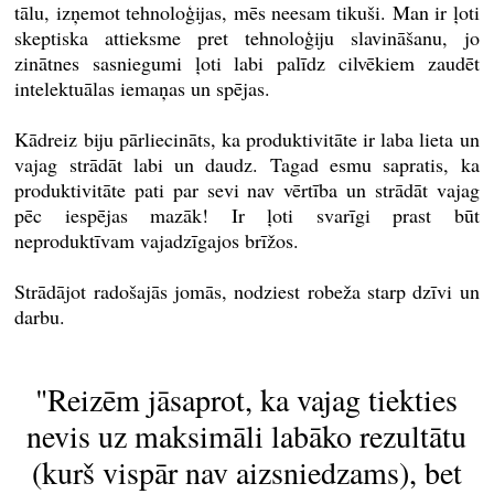
tālu, izņemot tehnoloģijas, mēs neesam tikuši. Man ir ļoti
skeptiska attieksme pret tehnoloģiju slavināšanu, jo
zinātnes sasniegumi ļoti labi palīdz cilvēkiem zaudēt
intelektuālas iemaņas un spējas.
Kādreiz biju pārliecināts, ka produktivitāte ir laba lieta un
vajag strādāt labi un daudz. Tagad esmu sapratis, ka
produktivitāte pati par sevi nav vērtība un strādāt vajag
pēc iespējas mazāk! Ir ļoti svarīgi prast būt
neproduktīvam vajadzīgajos brīžos.
Strādājot radošajās jomās, nodziest robeža starp dzīvi un
darbu.
"Reizēm jāsaprot, ka vajag tiekties
nevis uz maksimāli labāko rezultātu
(kurš vispār nav aizsniedzams), bet