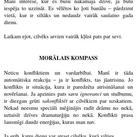
Mani interesē, kur es būšu nākamajā dzīvē, ja būtu
iespēja to uzzināt. Es vēlētos ko ļoti banālu – pārdzimt
vietā, kur ir siltāks un nedaudz vairāk saulaino gada
dienu.
Laikam ejot, cilvēks arvien vairāk kļūst pats par sevi.
MORĀLAIS KOMPASS
Neticu konfliktiem un vardarbībai. Manī ir tāda
automātiska reakcija – ja ir konflikts, tas jāatrisina. Jo
konflikts ir situācija, kura ir paredzēta atrisināšanai un
novēršanai. Ja apzinies pats savu
ignoranci
un stulbumu,
ir diezgan grūti
sakonfliktēt
ar cilvēkiem par uzskatiem.
Nekad neesmu speciāli mēģinājis radīt drāmu no nekā,
uztaisīt dzīves dramaturģiju no nekā. Konflikti prasa
šausmīgi daudz enerģijas, kuras man nav.
Ja grib, katru dienu var atrast cilvēku, kurā vilties.