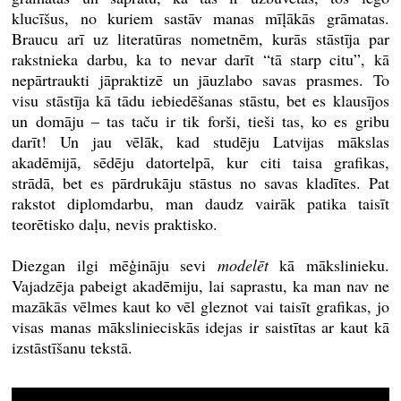
klucīšus, no kuriem sastāv manas mīļākās grāmatas.
Braucu arī uz literatūras nometnēm, kurās stāstīja par
rakstnieka darbu, ka to nevar darīt “tā starp citu”, kā
nepārtraukti jāpraktizē un jāuzlabo savas prasmes. To
visu stāstīja kā tādu iebiedēšanas stāstu, bet es klausījos
un domāju – tas taču ir tik forši, tieši tas, ko es gribu
darīt! Un jau vēlāk, kad studēju Latvijas mākslas
akadēmijā, sēdēju datortelpā, kur citi taisa grafikas,
strādā, bet es pārdrukāju stāstus no savas kladītes. Pat
rakstot diplomdarbu, man daudz vairāk patika taisīt
teorētisko daļu, nevis praktisko.
Diezgan ilgi mēģināju sevi
modelēt
kā mākslinieku.
Vajadzēja pabeigt akadēmiju, lai saprastu, ka man nav ne
mazākās vēlmes kaut ko vēl gleznot vai taisīt grafikas, jo
visas manas mākslinieciskās idejas ir saistītas ar kaut kā
izstāstīšanu tekstā.