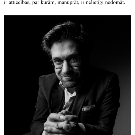
ir attiecības, par kurām, manuprāt, ir nelietīgi nedomāt.