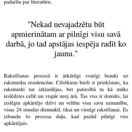
padarītu par literatūru.
"Nekad nevajadzētu būt
apmierinātam ar pilnīgi visu savā
darbā, jo tad apstājas iespēja radīt ko
jaunu."
Rakstīšanas procesā ir ārkārtīgi svarīgi braukt uz
rakstnieku rezidencēm. Cilvēkiem bieži ir priekšstats, ka
rakstnieki tur izklaidējas, bet patiesībā tu kā mūks
ieslēdzies cellē un vispār neej ārā. Tas viss ir domāts, lai
izslēgtu apkārtējo dzīvi un veltītu visu savu uzmanību,
visas 24 stundas diennaktī, tikai un vienīgi rakstīšanai. Es
izbaudu šo procesa daļu, kad pazūd pilnīgi viss
apkārtējais.