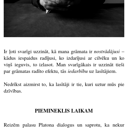
Ir ļoti svarīgi uzzināt, kā mana grāmata ir
nostrādājusi
–
kādus iespaidus radījusi, ko izdarījusi ar cilvēku un ko
viņš ieguvis, to izlasot. Man svarīgākais ir uzzināt tieši
par grāmatas radīto efektu, tās
iedarbību
uz lasītājiem.
Nedrīkst aizmirst to, ka lasītāji ir tie, kuri uztur mūs pie
dzīvības.
PIEMINEKLIS LAIKAM​​
Reizēm palasu Platona dialogus un saprotu, ka nekur