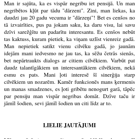
Man ir sajūta, ka es vispār negribu iet pensijā. Un man
negribētos kļūt par tādu "dārzeni". Zini, man liekas, ka
daudzi jau 20 gadu vecuma ir "dārzeņi"! Bet es cenšos no
tā izvairīties, pus pa jokam saku, ka daru visu, lai savu
dzīvi sarežģītu un padarītu interesantu. Es cenšos nebūt
tas kaktuss, kuram pietiek, ka viņam uzlīst vienreiz gadā.
Man nepietiek satikt vienu cilvēku gadā, jo jaunām
idejām mani iedvesmo ne jau tas, ka sēžu četrās sienās,
bet nepārtraukts dialogs ar citiem cilvēkiem. Varbūt pat
daudz talantīgākiem un interesantākiem cilvēkiem, nekā
esmu es pats. Mani ļoti interesē šī sinerģija starp
cilvēkiem un nozarēm. Kamēr funkcionēs mans ķermenis
un manas smadzenes, es ļoti gribētu nenogurt garā, tāpēc
par pensiju man vispār negribas domāt. Dzīve taču ir
jāmīl šodien, sevi jāmīl šodien un citi līdz ar to.
LIELIE JAUTĀJUMI