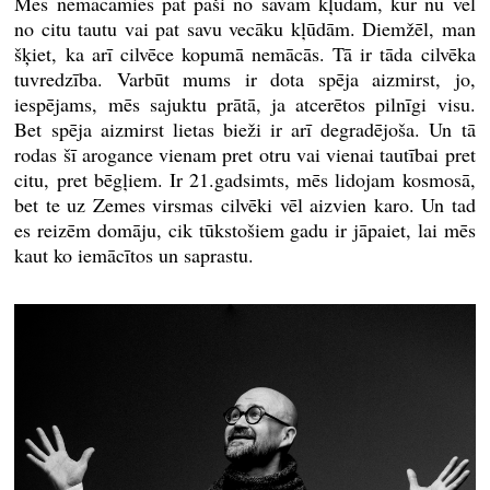
Mēs nemācāmies pat paši no savām kļūdām, kur nu vēl
no citu tautu vai pat savu vecāku kļūdām. Diemžēl, man
šķiet, ka arī cilvēce kopumā nemācās. Tā ir tāda cilvēka
tuvredzība. Varbūt mums ir dota spēja aizmirst, jo,
iespējams, mēs sajuktu prātā, ja atcerētos pilnīgi visu.
Bet spēja aizmirst lietas bieži ir arī degradējoša. Un tā
rodas šī arogance vienam pret otru vai vienai tautībai pret
citu, pret bēgļiem. Ir 21.gadsimts, mēs lidojam kosmosā,
bet te uz Zemes virsmas cilvēki vēl aizvien karo. Un tad
es reizēm domāju, cik tūkstošiem gadu ir jāpaiet, lai mēs
kaut ko iemācītos un saprastu.