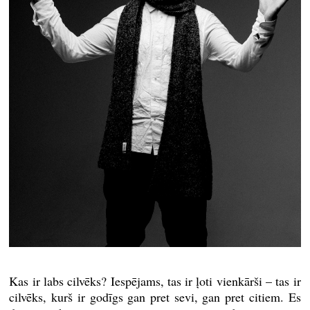
Kas ir labs cilvēks? Iespējams, tas ir ļoti vienkārši – tas ir
cilvēks, kurš ir godīgs gan pret sevi, gan pret citiem. Es