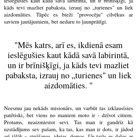
ieslēgušies kaut kādā savā labirintā, un ir brīnišķīgi, ja
kāds tevi mazliet pabaksta, izrauj no „turienes" un liek
aizdomāties. Tāpēc es bieži "provocēju" cilvēkus ar
saviem jautājumiem, bet nedaru to ļaunprātīgi.
"Mēs katrs, arī es, ikdienā esam
ieslēgušies kaut kādā savā labirintā,
un ir brīnišķīgi, ja kāds tevi mazliet
pabaksta, izrauj no „turienes" un liek
aizdomāties. "
Neesmu jau nekāds misionārs, un varbūt tas izklausīsies
patētiski, bet viens no maniem moto ir - dzīvot citiem.
Protams, neaizmirstot sevi. Tas man ir gandrīz kā
uzstādījums sev pašam, ka tas, kas man ir dots, ir jādod
arī tālāk – zināšanas, idejas, domas. Un tajās es dalos ar