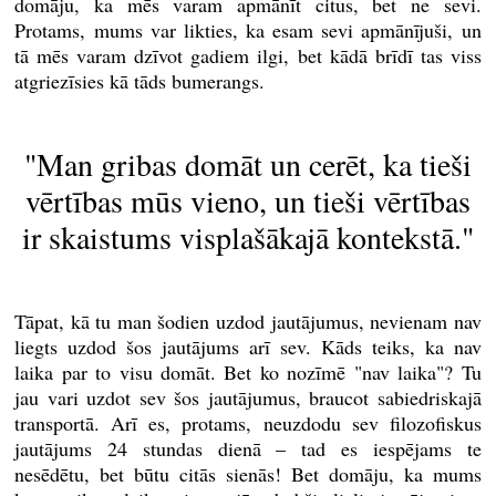
domāju, ka mēs varam apmānīt citus, bet ne sevi.
Protams, mums var likties, ka esam sevi apmānījuši, un
tā mēs varam dzīvot gadiem ilgi, bet kādā brīdī tas viss
atgriezīsies kā tāds bumerangs.
"Man gribas domāt un cerēt, ka tieši
vērtības mūs vieno, un tieši vērtības
ir skaistums visplašākajā kontekstā."
Tāpat, kā tu man šodien uzdod jautājumus, nevienam nav
liegts uzdod šos jautājums arī sev. Kāds teiks, ka nav
laika par to visu domāt. Bet ko nozīmē "nav laika"? Tu
jau vari uzdot sev šos jautājumus, braucot sabiedriskajā
transportā. Arī es, protams, neuzdodu sev filozofiskus
jautājums 24 stundas dienā – tad es iespējams te
nesēdētu, bet būtu citās sienās! Bet domāju, ka mums