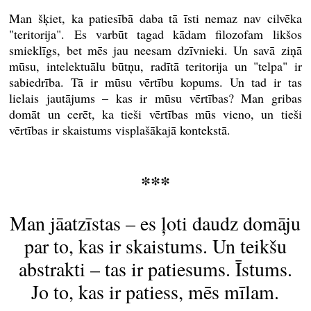
Man šķiet, ka patiesībā daba tā īsti nemaz nav cilvēka
"teritorija". Es varbūt tagad kādam filozofam likšos
smieklīgs, bet mēs jau neesam dzīvnieki. Un savā ziņā
mūsu, intelektuālu būtņu, radītā teritorija un "telpa" ir
sabiedrība. Tā ir mūsu vērtību kopums. Un tad ir tas
lielais jautājums – kas ir mūsu vērtības? Man gribas
domāt un cerēt, ka tieši vērtības mūs vieno, un tieši
vērtības ir skaistums visplašākajā kontekstā.
***
Man jāatzīstas – es ļoti daudz domāju
par to, kas ir skaistums. Un teikšu
abstrakti – tas ir patiesums. Īstums.
Jo to, kas ir patiess, mēs mīlam.