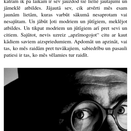
katram ik pa laikam ir sev jāuzdod šie lielie jautājumi un
jāmeklē atbildes. Jājautā sev, cik atvērti mēs esam
jaunām lietām, kuras varbūt sākumā nesaprotam vai
nesajūtam. Un jābūt ļoti modriem un jūtīgiem, meklējot
atbildes. Un tikpat modriem un jūtīgiem arī pret sevi un
citiem. Sajūtot, nevis uzreiz „apzīmogojot“ citu ar kaut
kādiem saviem aizspriedumiem. Apdomāt un apzināt, vai
tas, ko mēs raidām pret tuvākajiem, sabiedrību un pasauli
patiesi ir tas, ko mēs vēlamies tur raidīt.