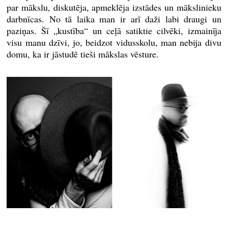
par mākslu, diskutēja, apmeklēja izstādes un mākslinieku
darbnīcas. No tā laika man ir arī daži labi draugi un
paziņas. Šī „kustība“ un ceļā satiktie cilvēki, izmainīja
visu manu dzīvi, jo, beidzot vidusskolu, man nebija divu
domu, ka ir jāstudē tieši mākslas vēsture.