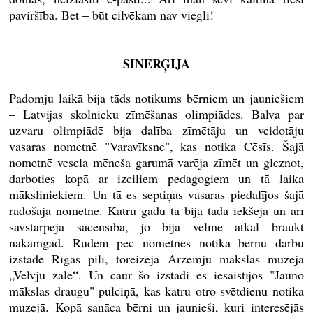
paviršība. Bet – būt cilvēkam nav viegli!
SINERĢIJA​
Padomju laikā bija tāds notikums bērniem un jauniešiem
– Latvijas skolnieku zīmēšanas olimpiādes. Balva par
uzvaru olimpiādē bija dalība zīmētāju un veidotāju
vasaras nometnē "Varavīksne", kas notika Cēsīs. Šajā
nometnē vesela mēneša garumā varēja zīmēt un gleznot,
darboties kopā ar izciliem pedagogiem un tā laika
māksliniekiem. Un tā es septiņas vasaras piedalījos šajā
radošājā nometnē. Katru gadu tā bija tāda iekšēja un arī
savstarpēja sacensība, jo bija vēlme atkal braukt
nākamgad. Rudenī pēc nometnes notika bērnu darbu
izstāde Rīgas pilī, toreizējā Ārzemju mākslas muzeja
„Velvju zālē“. Un caur šo izstādi es iesaistījos "Jauno
mākslas draugu" pulciņā, kas katru otro svētdienu notika
muzejā. Kopā sanāca bērni un jaunieši, kuri interesējās