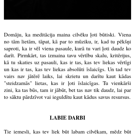
Domāju, ka meditācija maina cilvēku ļoti būtiski. Viena
no tām lietām, tāpat, kā par to mūziku, ir, kad tu pēkšņi
saproti, ka ir vēl viena pasaule, kurā tu vari ļoti daudz ko
darīt. Pirmkārt, tas izmaina tavu vērtību skalu, kritērijus,
kā tu skaties uz pasauli, kas ir tas, kas tev liekas vērtīgi
un kas ir tas, kas tev liekas absolūti īslaicīgs. Un tad tev
vairs nav jātērē laiks, lai skrietu un darītu kaut kādas
"steidzamās" lietas, kas ir ļoti īslaicīgas. Tu vienkārši
zini, ka tas būs, tam ir jābūt, bet tas nav tik daudz, lai par
to sāktu pārdzīvot vai ieguldītu kaut kādus savus resursus.
LABIE DARBI
Tie iemesli, kas tev liek būt labam cilvēkam, mēdz būt