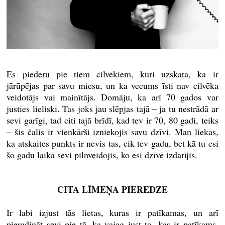
Es piederu pie tiem cilvēkiem, kuri uzskata, ka ir
jārūpējas par savu miesu, un ka vecums īsti nav cilvēka
veidotājs vai mainītājs. Domāju, ka arī 70 gados var
justies lieliski. Tas joks jau slēpjas tajā – ja tu nestrādā ar
sevi garīgi, tad citi tajā brīdī, kad tev ir 70, 80 gadi, teiks
– šis čalis ir vienkārši izniekojis savu dzīvi. Man liekas,
ka atskaites punkts ir nevis tas, cik tev gadu, bet kā tu esi
šo gadu laikā sevi pilnveidojis, ko esi dzīvē izdarījis.
CITA LĪMEŅA PIEREDZE
Ir labi izjust tās lietas, kuras ir patīkamas, un arī
pieradināt sevi pie tā, ka vajag just to, kas ir patīkams.