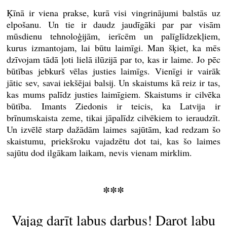
Ķīnā ir viena prakse, kurā visi vingrinājumi balstās uz
elpošanu. Un tie ir daudz jaudīgāki par par visām
mūsdienu tehnoloģijām, ierīcēm un palīglīdzekļiem,
kurus izmantojam, lai būtu laimīgi. Man šķiet, ka mēs
dzīvojam tādā ļoti lielā ilūzijā par to, kas ir laime. Jo pēc
būtības jebkurš vēlas justies laimīgs. Vienīgi ir vairāk
jātic sev, savai iekšējai balsij. Un skaistums kā reiz ir tas,
kas mums palīdz justies laimīgiem. Skaistums ir cilvēka
būtība. Imants Ziedonis ir teicis, ka Latvija ir
brīnumskaista zeme, tikai jāpalīdz cilvēkiem to ieraudzīt.
Un izvēlē starp dažādām laimes sajūtām, kad redzam šo
skaistumu, priekšroku vajadzētu dot tai, kas šo laimes
sajūtu dod ilgākam laikam, nevis vienam mirklim.
***
Vajag darīt labus darbus! Darot labu