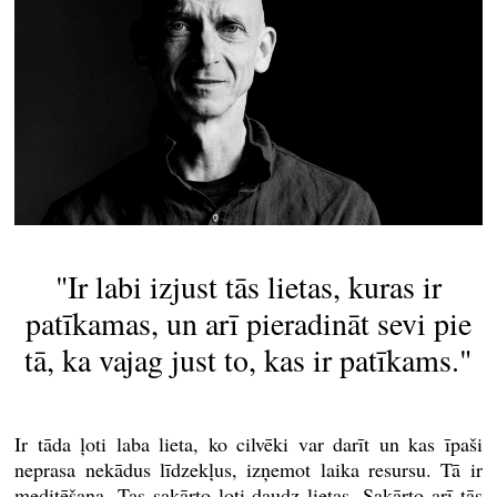
"Ir labi izjust tās lietas, kuras ir
patīkamas, un arī pieradināt sevi pie
tā, ka vajag just to, kas ir patīkams."
Ir tāda ļoti laba lieta, ko cilvēki var darīt un kas īpaši
neprasa nekādus līdzekļus, izņemot laika resursu. Tā ir
meditēšana. Tas sakārto ļoti daudz lietas. Sakārto arī tās