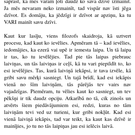
saprast, ka mēs varam ļoti daudz ko savā dzīvē izmainīt.
Ja mēs nevaram neko izmainīt, tad vispār nav īsti jēga
dzīvot. Es domāju, ka jēdzīgi ir dzīvot ar apziņu, ka tu
VARI mainīt savu dzīvi.
Kaut kur lasīju, viens filozofs skaidroja, kā uztvert
procesu, kad kaut ko ievēlies. Apmēram tā – kad ievēlies,
iedomājies, ka ezerā vai upē ir iemesta laipa. Un tā laipa
ir tas, ko tu ievēlējies. Tad pie tās laipas piebrauc
laiviņas, un tās laiviņas ir ceļš, kā tu vari piepildīt to, ko
esi ievēlējies. Tas, kurā laiviņā iekāpsi, ir tava izvēle, kā
gribi savu mērķi sasniegt. Un tajā brīdī, kad esi iekāpis
vienā no šīm laiviņām, tās pārējās tev vairs nav
vajadzīgas. Piemēram, tu vēlies kaut ko sasniegt, un tev
pēkšņi ir tik daudz opciju. Atkarībā no tā, cik zinošs un
atvērts šiem piedāvājumiem esi, redzi, kuras no tām
laiviņām tevi ved uz turieni, kur gribi nokļūt. Kad esi
vienā laiviņā iekāpis, tad var teikt, ka kaut kas dzīvē ir
mainījies, jo tu no tās laipiņas jau esi ielēcis laivā.