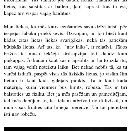
lietas, kas saistītas ar bailēm, ļauj saprast, kas tu esi,
kāpēc tev vispār vajag baidīties.
Man liekas, ka mēs katrs cenšamies savu dzīvi taisīt pēc
iespējas labāku priekš sevis. Dzīvojam, un ļoti bieži kaut
kādas citas lietas liekas svarīgākas, nekā tās patiešām
būtiskās lietas. Arī tas, ka "nav laiks", ir relatīvi. Tādos
brīžos tā mūsu iekšējā sirdsapziņa ļoti daudz kam
piekāpjas. Jo kādam kaut kas ir apsolīts un lai to izdarītu,
tam vajag veltīt noteiktu laiku. Bet nekad nebūs tā, ka tu
varēsi izdarīt, paspēt visas tās fiziskās lietas, jo visām šīm
lietām ir kaut kāds galējais punkts. Tā ir kaut kāda
matērija, kurai vienmēr būs limits, robeža. Tas ir tīri
balstoties uz fiziku. Bet ja mēs pasēžam un pameditējam,
tad mēs dabūjam to, ka tiekam atbrīvoti no tā fiziskā, un
mums sāk krāties cita līmeņa pieredze. Un tai pieredzei
īsti nav robežu.