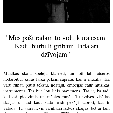
"Mēs paši radām to vidi, kurā esam.
Kādu burbuli gribam, tādā arī
dzīvojam."
Mūzikas skolā spēlēju klarneti, un ļoti labi atceros
nodarbību, kuras laikā pēkšņi sapratu, kas ir mūzika. Kā
varu runāt, paust tekstu, nostāju, emocijas caur mūzikas
instrumentu. Tas bija ļoti liels pavērsiens. Tas ir, kā tad,
kad esi piedzimis un mācies runāt. Tu izdves visādas
skaņas un tad kaut kādā brīdī pēkšņi saproti, kas ir
valoda. Tu vairs nevis vienkārši izdves skaņas, bet ar tām