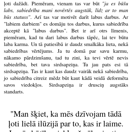
ļoti dažādi. Piemēram, vienam tas var būt
"ja es būšu
labs, sabiedrība mani novērtēs augstāk, līdz ar to man
būs statuss"
. Arī tas var motivēt darīt labus darbus. Ar
"labiem darbiem" es domāju tos darbus, kurus sabiedrība
akceptē kā "labus darbus". Bet ir arī otrs līmenis,
piemēram, kad tu dari labus darbus tāpēc, lai tev būtu
laba karma. Un tā patiesībā ir daudz smalkāka lieta, nekā
sabiedrības vērtējums. Ja tu domā par savu karmu,
nākamo pārdzimšanu, tad tu zini, ka tevi vērtē nevis
sabiedrība, bet tava sirdsapziņa. Tu jau pats esi tā
sirdsapziņa. Tas ir kaut kas daudz vairāk nekā sabiedrība,
jo sabiedrība citreiz mēdz būt kaut kādā veidā deformēta
savos viedokļos. Sirdsapziņa ir drusciņ augstāks
standarts.
"Man šķiet, ka mēs dzīvojam tādā
ļoti lielā ilūzijā par to, kas ir laime.