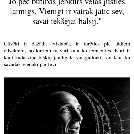
Jo pēc būtības jebkurš vēlas justies
laimīgs. Vienīgi ir vairāk jātic sev,
savai iekšējai balsij."
Cilvēki ir dažādi. Vislabāk ir turēties pie tādiem
cilvēkiem, no kuriem tu vari kaut ko iemācīties. Kuri ir
kaut kādā ziņā bišķiņ jaudīgāki vai gudrāki, vai kaut kā
savādāk viedāki par tevi.