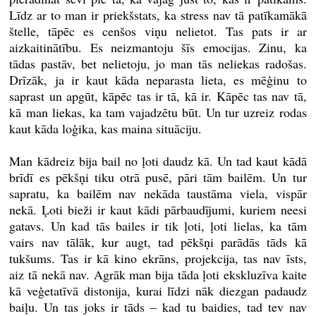
Līdz ar to man ir priekšstats, ka stress nav tā patīkamākā
štelle, tāpēc es cenšos viņu nelietot. Tas pats ir ar
aizkaitinātību. Es neizmantoju šīs emocijas. Zinu, ka
tādas pastāv, bet nelietoju, jo man tās neliekas radošas.
Drīzāk, ja ir kaut kāda neparasta lieta, es mēģinu to
saprast un apgūt, kāpēc tas ir tā, kā ir. Kāpēc tas nav tā,
kā man liekas, ka tam vajadzētu būt. Un tur uzreiz rodas
kaut kāda loģika, kas maina situāciju.
Man kādreiz bija bail no ļoti daudz kā. Un tad kaut kādā
brīdī es pēkšņi tiku otrā pusē, pāri tām bailēm. Un tur
sapratu, ka bailēm nav nekāda taustāma viela, vispār
nekā. Ļoti bieži ir kaut kādi pārbaudījumi, kuriem neesi
gatavs. Un kad tās bailes ir tik ļoti, ļoti lielas, ka tām
vairs nav tālāk, kur augt, tad pēkšņi parādās tāds kā
tukšums. Tas ir kā kino ekrāns, projekcija, tas nav īsts,
aiz tā nekā nav. Agrāk man bija tāda ļoti ekskluzīva kaite
kā veģetatīvā distonija, kurai līdzi nāk diezgan padaudz
baiļu. Un tas joks ir tāds – kad tu baidies, tad tev nav