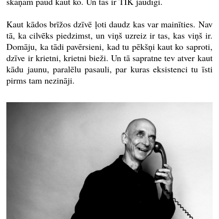
skaņām paud kaut ko. Un tas ir TIK jaudīgi.
Kaut kādos brīžos dzīvē ļoti daudz kas var mainīties. Nav
tā, ka cilvēks piedzimst, un viņš uzreiz ir tas, kas viņš ir.
Domāju, ka tādi pavērsieni, kad tu pēkšņi kaut ko saproti,
dzīve ir krietni, krietni bieži. Un tā sapratne tev atver kaut
kādu jaunu, paralēlu pasauli, par kuras eksistenci tu īsti
pirms tam nezināji.