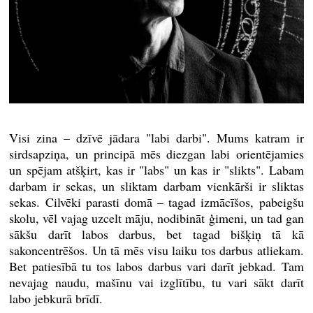
Visi zina – dzīvē jādara "labi darbi". Mums katram ir
sirdsapziņa, un principā mēs diezgan labi orientējamies
un spējam atšķirt, kas ir "labs" un kas ir "slikts". Labam
darbam ir sekas, un sliktam darbam vienkārši ir sliktas
sekas. Cilvēki parasti domā – tagad izmācīšos, pabeigšu
skolu, vēl vajag uzcelt māju, nodibināt ģimeni, un tad gan
sākšu darīt labos darbus, bet tagad bišķiņ tā kā
sakoncentrēšos. Un tā mēs visu laiku tos darbus atliekam.
Bet patiesībā tu tos labos darbus vari darīt jebkad. Tam
nevajag naudu, mašīnu vai izglītību, tu vari sākt darīt
labo jebkurā brīdī.