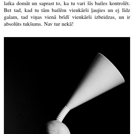
laika domāt un saprast to, ka tu vari šīs bailes kontrolēt.
Bet tad, kad tu tām bailēm vienkārši ļaujies un ej līdz
galam, tad viņas vienā brīdī vienkārši izbeidzas, un ir
absolūts tukšums. Nav tur nekā!